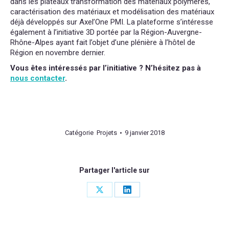
dans les plateaux transformation des matériaux polymères,
caractérisation des matériaux et modélisation des matériaux
déjà développés sur Axel’One PMI. La plateforme s’intéresse
également à l’initiative 3D portée par la Région-Auvergne-
Rhône-Alpes ayant fait l’objet d’une plénière à l’hôtel de
Région en novembre dernier.
Vous êtes intéressés par l’initiative ? N’hésitez pas à
nous contacter
.
Catégorie
Projets
9 janvier 2018
Partager l'article sur
Share
Share
on
on
X
LinkedIn