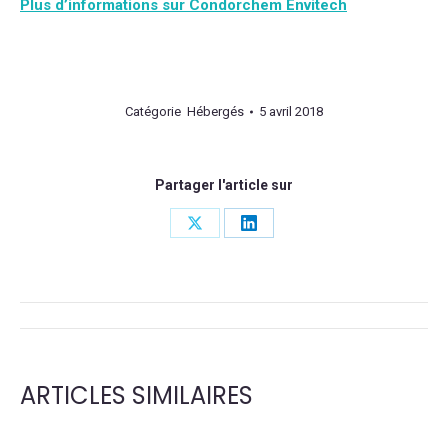
Plus d’informations sur Condorchem Envitech
Catégorie
Hébergés
5 avril 2018
Partager l'article sur
Share
Share
on
on
X
LinkedIn
NAVIGATION
DE
ARTICLES SIMILAIRES
COMMENTAIRE