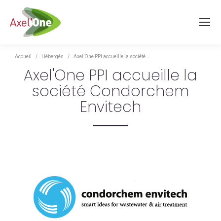
Vous êtes ici :
Accueil
Hébergés
Axel’One PPI accueille la société…
Axel'One PPI accueille la
société Condorchem
Envitech