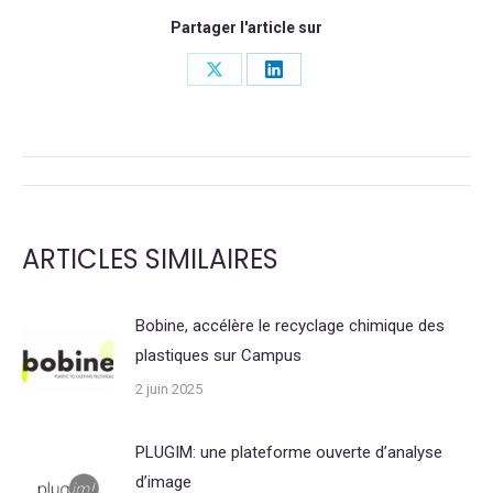
Partager l'article sur
Share
Share
on
on
X
LinkedIn
NAVIGATION
DE
ARTICLES SIMILAIRES
COMMENTAIRE
Bobine, accélère le recyclage chimique des
plastiques sur Campus
2 juin 2025
PLUGIM: une plateforme ouverte d’analyse
d’image