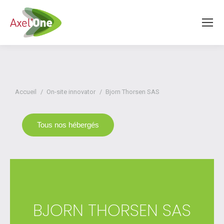
Vous êtes ici :
Accueil
On-site innovator
Bjorn Thorsen SAS
Tous nos hébergés
BJORN THORSEN SAS