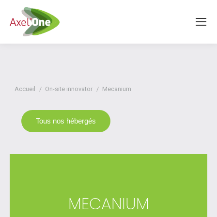
Vous êtes ici :
Accueil
On-site innovator
Mecanium
Tous nos hébergés
MECANIUM