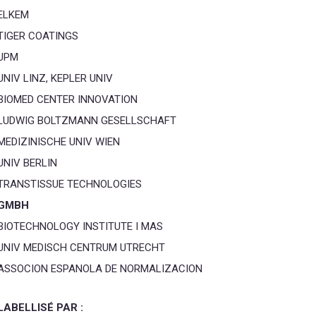
ELKEM
TIGER COATINGS
UPM
UNIV LINZ, KEPLER UNIV
BIOMED CENTER INNOVATION
LUDWIG BOLTZMANN GESELLSCHAFT
MEDIZINISCHE UNIV WIEN
UNIV BERLIN
TRANSTISSUE TECHNOLOGIES
GMBH
BIOTECHNOLOGY INSTITUTE I MAS
UNIV MEDISCH CENTRUM UTRECHT
ASSOCION ESPANOLA DE NORMALIZACION
LABELLISÉ PAR :