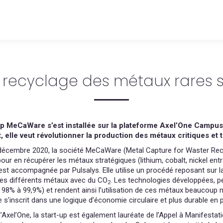
e recyclage des métaux rares
up MeCaWare s’est installée sur la plateforme Axel’One Campus
, elle veut révolutionner la production des métaux critiques et
décembre 2020, la société MeCaWare (Metal Capture for Waster Recy
pour en récupérer les métaux stratégiques (lithium, cobalt, nickel en
st accompagnée par Pulsalys. Elle utilise un procédé reposant sur l
 les différents métaux avec du CO
. Les technologies développées, p
2
 98% à 99,9%) et rendent ainsi l’utilisation de ces métaux beaucoup m
’inscrit dans une logique d’économie circulaire et plus durable en p
 d’Axel’One, la start-up est également lauréate de l’Appel à Manifestat