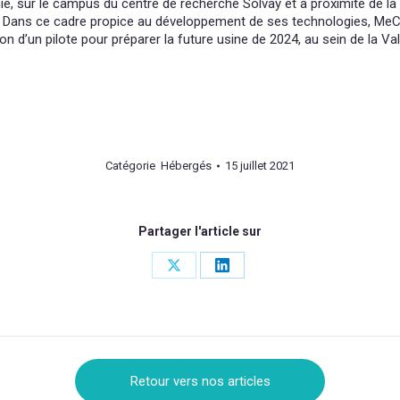
ie, sur le campus du centre de recherche Solvay et à proximité de l
 Dans ce cadre propice au développement de ses technologies, MeCaW
on d’un pilote pour préparer la future usine de 2024, au sein de la Val
Catégorie
Hébergés
15 juillet 2021
Partager l'article sur
Share
Share
on
on
X
LinkedIn
Retour vers nos articles