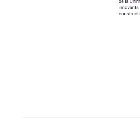
de la Chim
innovants.
constructi
NAVIGATION
DE