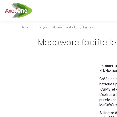
Vous êtes ici :
Accueil
Hébergés
Mecaware facilite le recyclage des…
Mecaware facilite l
La start-
d’Arbouet
Créée en 
batteries 
ICBMS et e
d’extraire
pureté (de
MeCaWare s
A l’instar