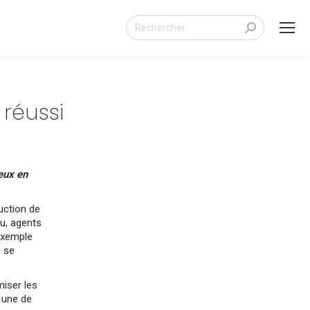
Search:
 réussi
eux en
uction de
au, agents
 exemple
e se
miser les
 une de