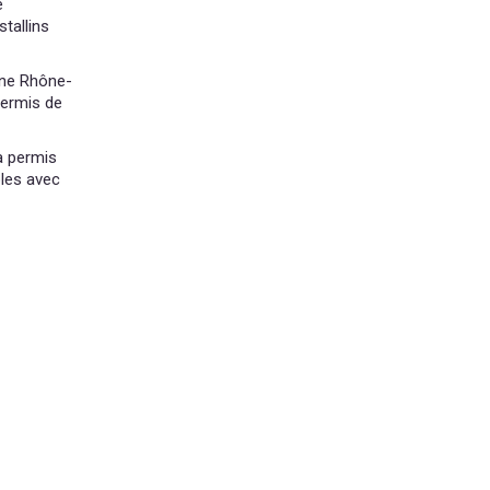
e
tallins
rgne Rhône-
permis de
 a permis
bles avec