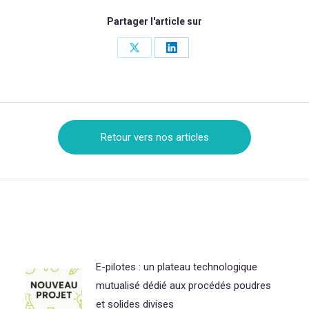
Partager l'article sur
Share
Share
on
on
X
LinkedIn
Retour vers nos articles
E-pilotes : un plateau technologique
mutualisé dédié aux procédés poudres
et solides divises