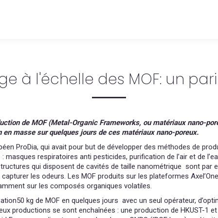
e à l'échelle des MOF: un pari
uction de MOF (Metal-Organic Frameworks, ou matériaux nano-por
ion en masse sur quelques jours de ces matériaux nano-poreux.
opéen ProDia, qui avait pour but de développer des méthodes de prod
 masques respiratoires anti pesticides, purification de l’air et de l’e
tructures qui disposent de cavités de taille nanométrique sont par
ur capturer les odeurs. Les MOF produits sur les plateformes Axel’On
otamment sur les composés organiques volatiles.
sation50 kg de MOF en quelques jours avec un seul opérateur, d’opti
 Deux productions se sont enchaînées : une production de HKUST-1 et