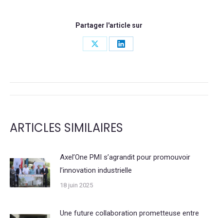
Partager l'article sur
Share
Share
on
on
X
LinkedIn
NAVIGATION
DE
ARTICLES SIMILAIRES
COMMENTAIRE
Axel’One PMI s’agrandit pour promouvoir
l’innovation industrielle
18 juin 2025
Une future collaboration prometteuse entre