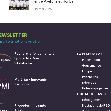
entre Axel’one et Horiba
19 mai 2025
EWSLETTER
inscrire à notre newsletter
Recherche fondamentale
LA PLATEFORME
LyonTech-la Doua
Présentation
Villeurbanne
Gouvernance
Équipe
Partenaires
Matériaux Innovants
Hébergés
Saint-Fons
Notre engagement 
L’OFFRE DE SERVICES
Hébergement
Prestations de R&D
Procédés Innovants
Solaize