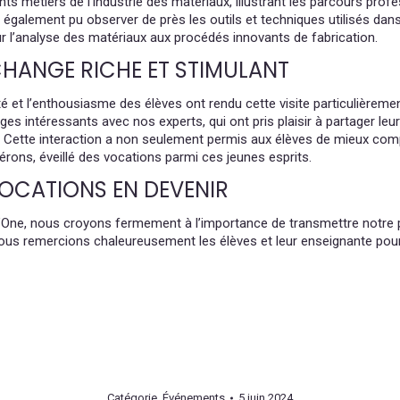
ents métiers de l’industrie des matériaux, illustrant les parcours pr
 également pu observer de près les outils et techniques utilisés dan
r l’analyse des matériaux aux procédés innovants de fabrication.
HANGE RICHE ET STIMULANT
té et l’enthousiasme des élèves ont rendu cette visite particulièreme
es intéressants avec nos experts, qui ont pris plaisir à partager leur
 Cette interaction a non seulement permis aux élèves de mieux compre
érons, éveillé des vocations parmi ces jeunes esprits.
OCATIONS EN DEVENIR
One, nous croyons fermement à l’importance de transmettre notre pa
ous remercions chaleureusement les élèves et leur enseignante pour 
Catégorie
Événements
5 juin 2024