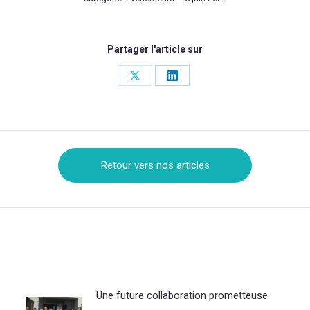
Partager l'article sur
Share
Share
on
on
X
LinkedIn
Retour vers nos articles
Une future collaboration prometteuse