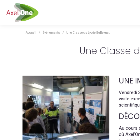
Vous êtes ici :
Accueil
Événements
Une Classe du Lycée Bellevue…
Une Classe du
UNE 
Vendredi 3
visite exc
scientifiq
DÉCOU
Au cours d
où Axel’O