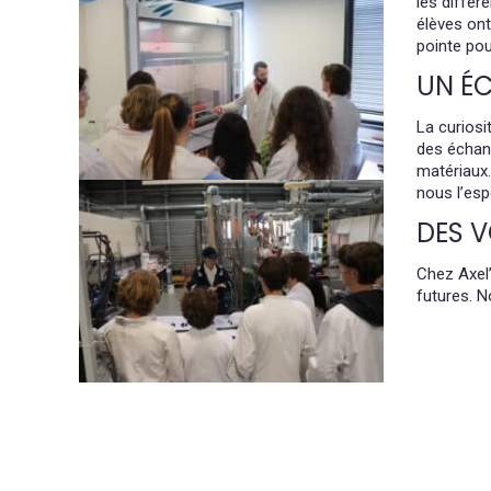
les différ
élèves ont
pointe pou
UN ÉC
La curiosi
des échang
matériaux.
nous l’esp
DES V
Chez Axel’
futures. N